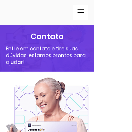
Contato
Entre em contato e tire suas
dúvidas, estamos prontos para
ajudar!